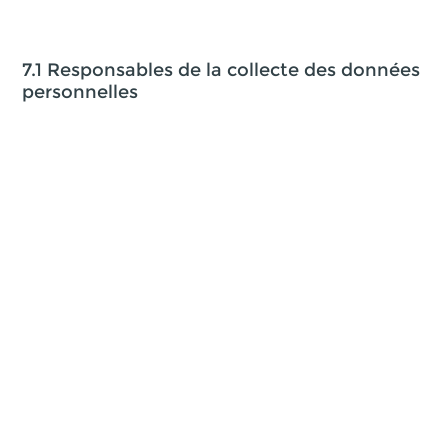
7.1 Responsables de la collecte des données
personnelles
Pour les Données Personnelles collectées dans le cadre
de la création du compte personnel de l’Utilisateur et de
sa navigation sur le Site, le responsable du traitement